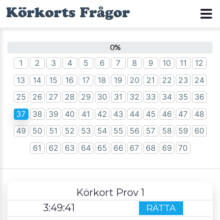
0
1
2
3
4
5
6
7
8
9
10
11
12
13
14
15
16
17
18
19
20
21
22
23
24
25
26
27
28
29
30
31
32
33
34
35
36
37
38
39
40
41
42
43
44
45
46
47
48
49
50
51
52
53
54
55
56
57
58
59
60
61
62
63
64
65
66
67
68
69
70
Körkort Prov 1
3
:
49
:
40
RÄTTA